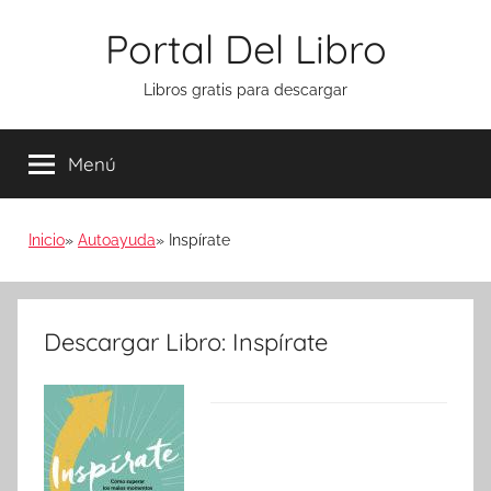
Saltar
Portal Del Libro
al
contenido
Libros gratis para descargar
Menú
Inicio
Autoayuda
Inspírate
Descargar Libro: Inspírate