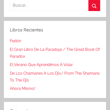
entradas
Buscar:
Buscar
Libros Recientes
Fedón
El Gran Libro De La Paradoja / The Great Book Of
Paradox
El Verano Que Aprendimos A Volar
De Los Chamanes A Los Dj’s/ From The Shamans
To The Dj’s
Ahora Mismo!