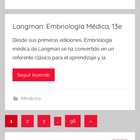
Langman. Embriología Médica, 13e
Desde sus primeras ediciones, Embriología
médica de Langman se ha convertido en un
referente clásico para el aprendizaje y la
Seguir leyendo
Medicina
Paginación
Entradas
1
2
3
…
98
»
siguientes
de