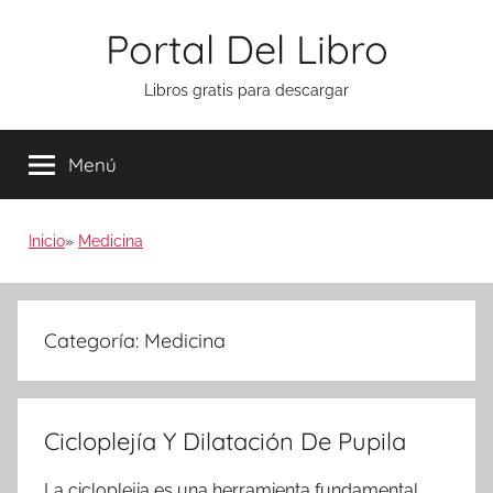
Saltar
Portal Del Libro
al
contenido
Libros gratis para descargar
Menú
Inicio
Medicina
Categoría:
Medicina
Cicloplejía Y Dilatación De Pupila
La cicloplejia es una herramienta fundamental