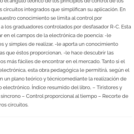
el ángulo teórico de los principios de control de los
circuitos integrados que simplifican su aplicación. En
nuestro conocimiento se limita al control por
o a los graduadores controlados por desfasador R-C. Esta
ar en el campos de la electrónica de poencia: -le
s y simples de realizar, -le aporta un conocimiento
jas que éstos proporcionan, -le hace descubrir las
dos más fáciles de encontrar en el mercado. Tanto si el
 electrónica, esta obra pedagógica le permitirá, según el
n un plano teórico y técnicomediante la realización de
 electrónico. Índice resumido del libro, – Tiristores y
l síncrono – Control proporcional al tiempo – Recorte de
os circuitos.