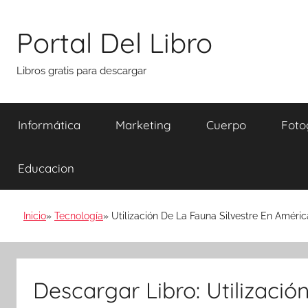
Saltar
al
Portal Del Libro
contenido
Libros gratis para descargar
Informática
Marketing
Cuerpo
Foto
Educacion
Inicio
Tecnología
Utilización De La Fauna Silvestre En Améric
Descargar Libro: Utilizació