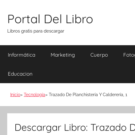
Saltar
al
Portal Del Libro
contenido
Libros gratis para descargar
Informática
Marketing
Cuerpo
Foto
Educacion
Inicio
Tecnología
Trazado De Planchistería Y Calderería, 1
Descargar Libro: Trazado De