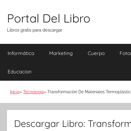
Saltar
al
Portal Del Libro
contenido
Libros gratis para descargar
Informática
Marketing
Cuerpo
Foto
Educacion
Inicio
Tecnología
Transformación De Materiales Termoplástic
Descargar Libro: Transfor