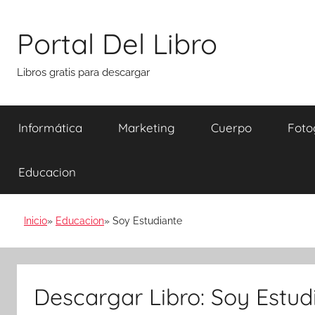
Saltar
al
Portal Del Libro
contenido
Libros gratis para descargar
Informática
Marketing
Cuerpo
Foto
Educacion
Inicio
Educacion
Soy Estudiante
Descargar Libro: Soy Estud