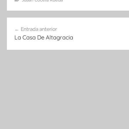
Julian Cocera Rueda
Navegación
Entrada anterior
de
La Casa De Altagracia
entradas