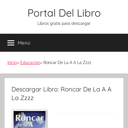
Saltar
Portal Del Libro
al
contenido
Libros gratis para descargar
Menú
Inicio
Educacion
Roncar De La A A La Zzzz
Descargar Libro: Roncar De La A A
La Zzzz