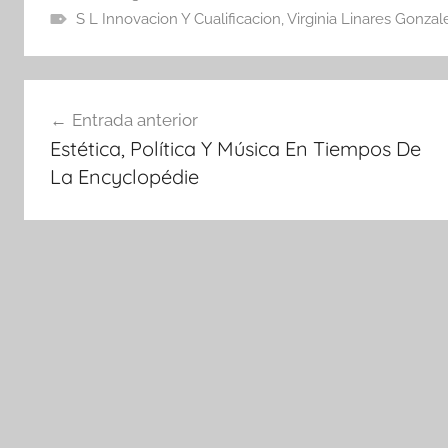
S L Innovacion Y Cualificacion
,
Virginia Linares Gonzal
Navegación
Entrada anterior
de
Estética, Política Y Música En Tiempos De
entradas
La Encyclopédie