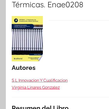
Térmicas. Enae0208
Autores
S L Innovacion Y Cualificacion
Virginia Linares Gonzalez
Resumen del Libro