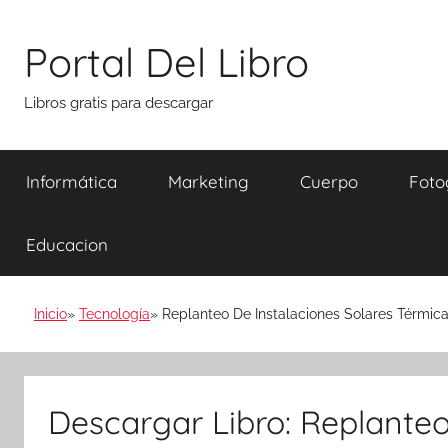
Saltar
al
Portal Del Libro
contenido
Libros gratis para descargar
Informática
Marketing
Cuerpo
Foto
Educacion
Inicio
Tecnología
Replanteo De Instalaciones Solares Térmic
Descargar Libro: Replanteo