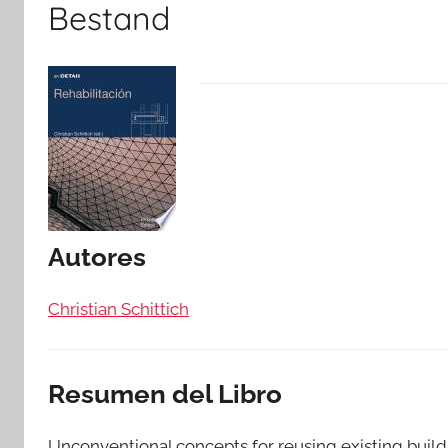
Bestand
Autores
Christian Schittich
Resumen del Libro
Unconventional concepts for reusing existing buildi