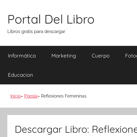
Saltar
al
Portal Del Libro
contenido
Libros gratis para descargar
Informática
Marketing
Cuerpo
Foto
Educacion
Inicio
Poesía
Reflexiones Femeninas
Descargar Libro: Reflexio