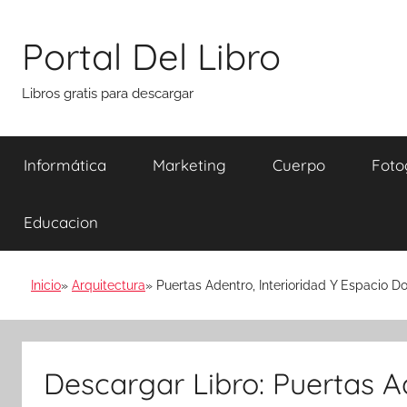
Saltar
al
Portal Del Libro
contenido
Libros gratis para descargar
Informática
Marketing
Cuerpo
Foto
Educacion
Inicio
Arquitectura
Puertas Adentro, Interioridad Y Espacio D
Descargar Libro: Puertas Ad