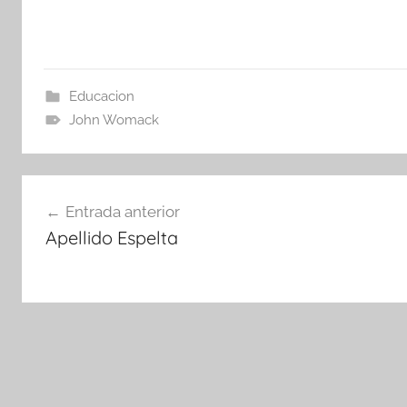
Educacion
John Womack
Navegación
Entrada anterior
de
Apellido Espelta
entradas