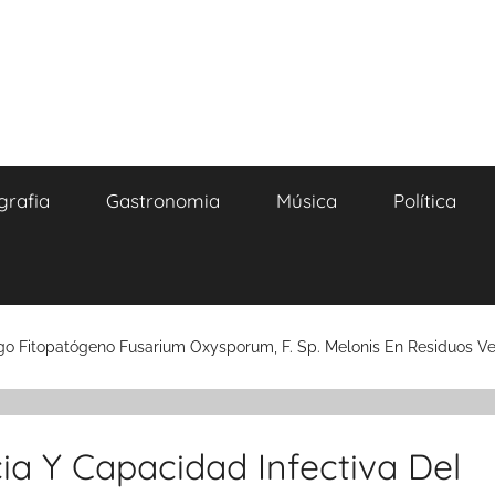
grafia
Gastronomia
Música
Política
ngo Fitopatógeno Fusarium Oxysporum, F. Sp. Melonis En Residuos V
cia Y Capacidad Infectiva Del