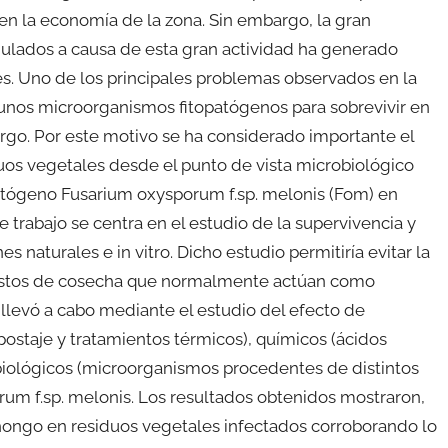
n la economía de la zona. Sin embargo, la gran
ulados a causa de esta gran actividad ha generado
s. Uno de los principales problemas observados en la
gunos microorganismos fitopatógenos para sobrevivir en
go. Por este motivo se ha considerado importante el
uos vegetales desde el punto de vista microbiológico
patógeno Fusarium oxysporum f.sp. melonis (Fom) en
e trabajo se centra en el estudio de la supervivencia y
 naturales e in vitro. Dicho estudio permitiría evitar la
s restos de cosecha que normalmente actúan como
 llevó a cabo mediante el estudio del efecto de
ostaje y tratamientos térmicos), químicos (ácidos
biológicos (microorganismos procedentes de distintos
rum f.sp. melonis. Los resultados obtenidos mostraron,
 hongo en residuos vegetales infectados corroborando lo