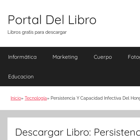
Saltar
al
Portal Del Libro
contenido
Libros gratis para descargar
Informática
Marketing
Cuerpo
Foto
Educacion
Inicio
Tecnología
Persistencia Y Capacidad Infectiva Del Ho
Descargar Libro: Persisten