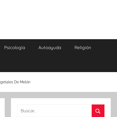
Psicología
Autoayuda
Religión
egetales De Melón
Buscar: