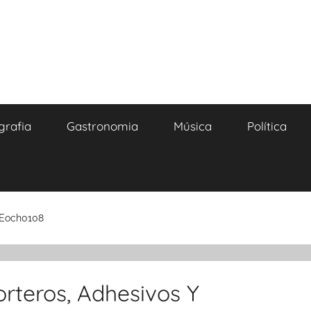
grafia
Gastronomia
Música
Política
. Eoch0108
orteros, Adhesivos Y