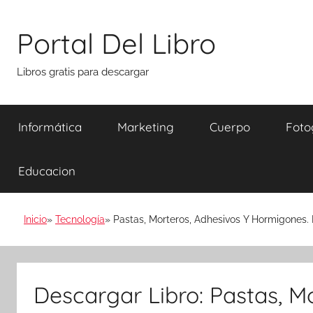
Saltar
al
Portal Del Libro
contenido
Libros gratis para descargar
Informática
Marketing
Cuerpo
Foto
Educacion
Inicio
Tecnología
Pastas, Morteros, Adhesivos Y Hormigones
Descargar Libro: Pastas, M