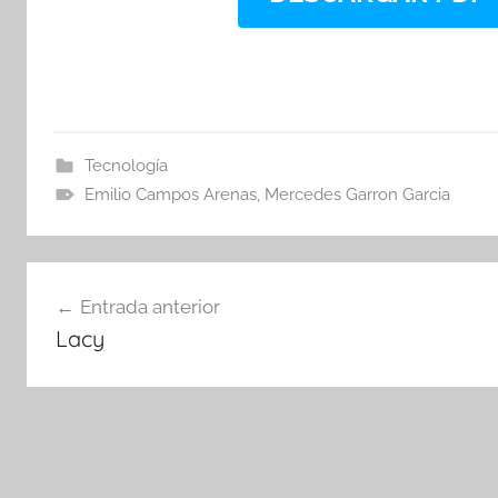
Tecnología
Emilio Campos Arenas
,
Mercedes Garron Garcia
Navegación
Entrada anterior
de
Lacy
entradas