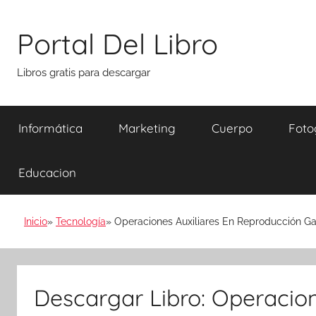
Saltar
al
Portal Del Libro
contenido
Libros gratis para descargar
Informática
Marketing
Cuerpo
Foto
Educacion
Inicio
Tecnología
Operaciones Auxiliares En Reproducción G
Descargar Libro: Operacion