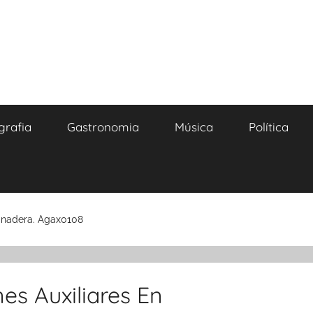
grafia
Gastronomia
Música
Política
anadera. Agax0108
es Auxiliares En