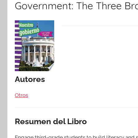
Government: The Three Br
Autores
Otros
Resumen del Libro
Engage third-grade students to build literacy and s