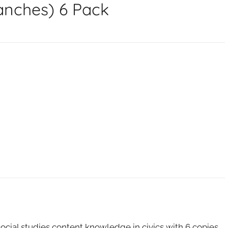
anches) 6 Pack
ocial studies content knowledge in civics with 6 copies