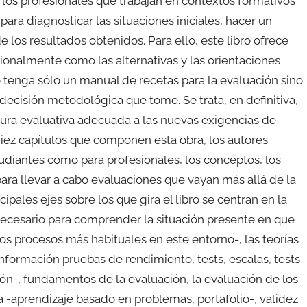
os profesionales que trabajan en contextos formativos
ra diagnosticar las situaciones iniciales, hacer un
 los resultados obtenidos. Para ello, este libro ofrece
cionalmente como las alternativas y las orientaciones
o tenga sólo un manual de recetas para la evaluación sino
 decisión metodológica que tome. Se trata, en definitiva,
tura evaluativa adecuada a las nuevas exigencias de
diez capítulos que componen esta obra, los autores
diantes como para profesionales, los conceptos, los
para llevar a cabo evaluaciones que vayan más allá de la
ipales ejes sobre los que gira el libro se centran en la
-necesario para comprender la situación presente en que
los procesos más habituales en este entorno-, las teorías
nformación pruebas de rendimiento, tests, escalas, tests
ión-, fundamentos de la evaluación, la evaluación de los
a -aprendizaje basado en problemas, portafolio-, validez