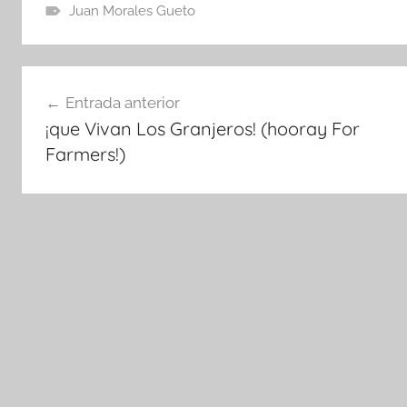
Juan Morales Gueto
Navegación
Entrada anterior
de
¡que Vivan Los Granjeros! (hooray For
entradas
Farmers!)