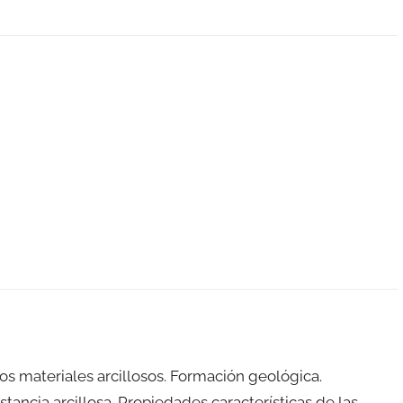
 los materiales arcillosos. Formación geológica.
tancia arcillosa. Propiedades características de las