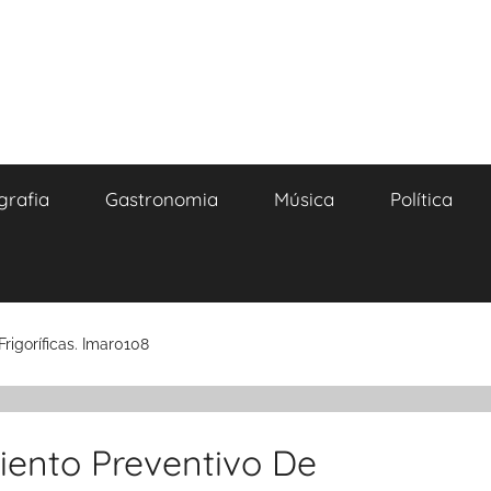
grafia
Gastronomia
Música
Política
rigoríficas. Imar0108
iento Preventivo De