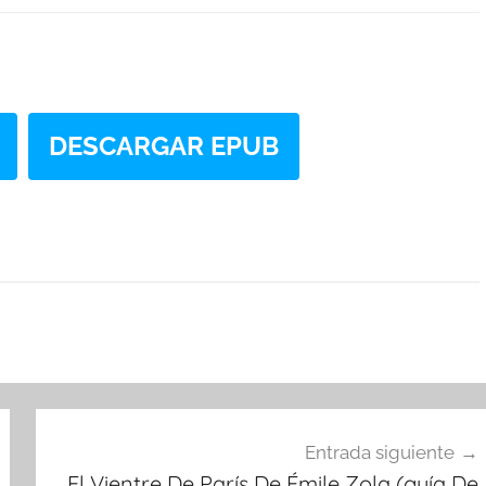
DESCARGAR EPUB
Entrada siguiente
El Vientre De París De Émile Zola (guía De