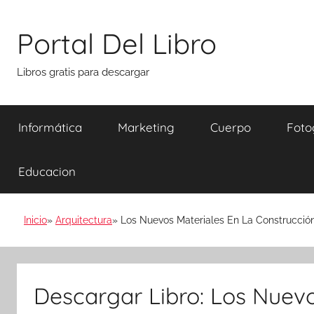
Saltar
al
Portal Del Libro
contenido
Libros gratis para descargar
Informática
Marketing
Cuerpo
Foto
Educacion
Inicio
Arquitectura
Los Nuevos Materiales En La Construcció
Descargar Libro: Los Nuevo