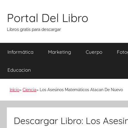
Saltar
al
Portal Del Libro
contenido
Libros gratis para descargar
Informática
Marketing
Cuerpo
Foto
Educacion
Inicio
Ciencia
Los Asesinos Matemáticos Atacan De Nuevo
Descargar Libro: Los Ases