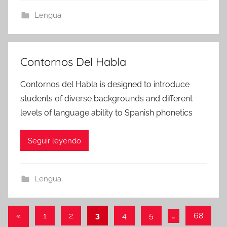
Lengua
Contornos Del Habla
Contornos del Habla is designed to introduce
students of diverse backgrounds and different
levels of language ability to Spanish phonetics
Seguir leyendo
Lengua
Paginación
Entradas
«
1
2
3
4
5
…
68