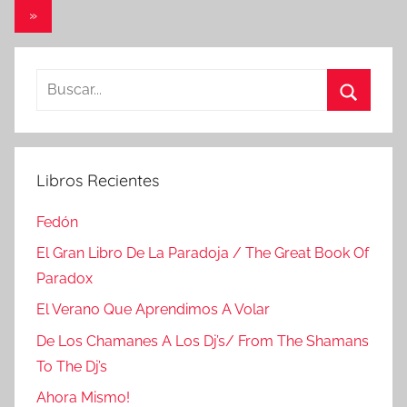
anteriores
de
Entradas
»
entradas
siguientes
Buscar:
Buscar
Libros Recientes
Fedón
El Gran Libro De La Paradoja / The Great Book Of
Paradox
El Verano Que Aprendimos A Volar
De Los Chamanes A Los Dj’s/ From The Shamans
To The Dj’s
Ahora Mismo!