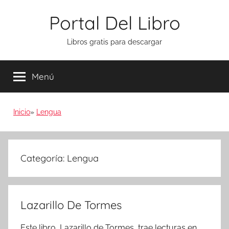
Saltar
Portal Del Libro
al
contenido
Libros gratis para descargar
Menú
Inicio
Lengua
Categoría:
Lengua
Lazarillo De Tormes
Este libro, Lazarillo de Tormes, trae lecturas en