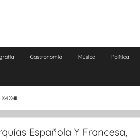
grafia
Gastronomia
Música
Política
Xvi Xviii
rquías Española Y Francesa,