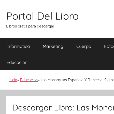
Saltar
al
Portal Del Libro
contenido
Libros gratis para descargar
Informática
Marketing
Cuerpo
Foto
Educacion
Inicio
Educacion
Las Monarquías Española Y Francesa, Siglos 
Descargar Libro: Las Mona