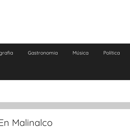
grafia
Gastronomia
Música
Política
 En Malinalco