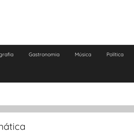
grafia
Gastronomia
Música
Política
mática