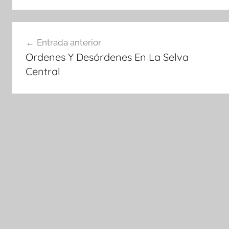
Navegación
Entrada anterior
de
Ordenes Y Desórdenes En La Selva
entradas
Central