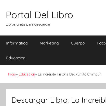
Saltar
al
Portal Del Libro
contenido
Libros gratis para descargar
Informática
Marketing
Cuerpo
Foto
Educacion
Inicio
Educacion
La Increible Historia Del Puntito Chimpun
Descargar Libro: La Increibl