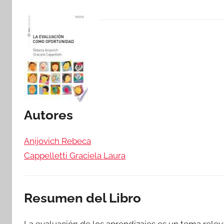
Autores
Anijovich Rebeca
Cappelletti Graciela Laura
Resumen del Libro
La evaluación de los aprendizajes es un tema rel