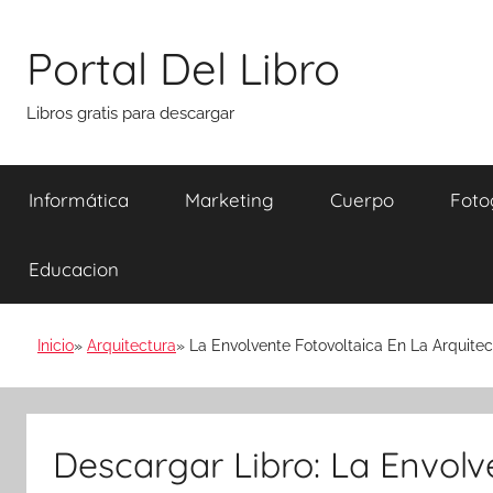
Saltar
al
Portal Del Libro
contenido
Libros gratis para descargar
Informática
Marketing
Cuerpo
Foto
Educacion
Inicio
Arquitectura
La Envolvente Fotovoltaica En La Arquitec
Descargar Libro: La Envolv