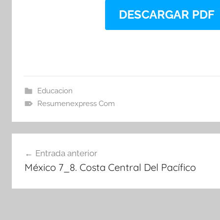
DESCARGAR PDF
Educacion
Resumenexpress Com
Navegación
Entrada anterior
de
México 7_8. Costa Central Del Pacífico
entradas