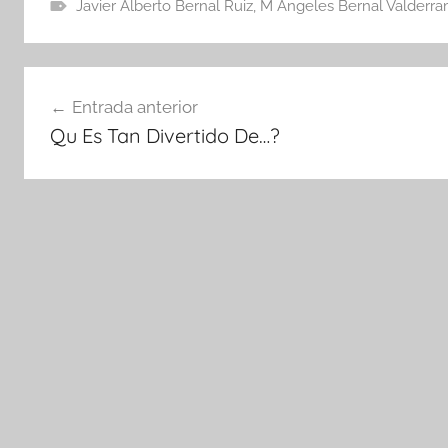
Javier Alberto Bernal Ruiz
,
M Angeles Bernal Valderr
Navegación
Entrada anterior
de
Qu Es Tan Divertido De…?
entradas