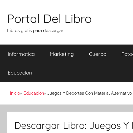
Saltar
al
Portal Del Libro
contenido
Libros gratis para descargar
Informática
Marketing
Cuerpo
Foto
Educacion
Inicio
Educacion
Juegos Y Deportes Con Material Alternativo
Descargar Libro: Juegos Y