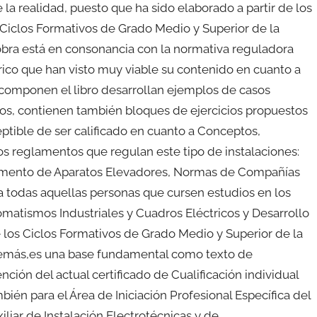
e la realidad, puesto que ha sido elaborado a partir de los
Ciclos Formativos de Grado Medio y Superior de la
 obra está en consonancia con la normativa reguladora
rico que han visto muy viable su contenido en cuanto a
 componen el libro desarrollan ejemplos de casos
ivos, contienen también bloques de ejercicios propuestos
ptible de ser calificado en cuanto a Conceptos,
s reglamentos que regulan este tipo de instalaciones:
amento de Aparatos Elevadores, Normas de Compañías
do a todas aquellas personas que cursen estudios en los
omatismos Industriales y Cuadros Eléctricos y Desarrollo
de los Ciclos Formativos de Grado Medio y Superior de la
 Además,es una base fundamental como texto de
ión del actual certificado de Cualificación individual
ién para el Área de Iniciación Profesional Específica del
iliar de Instalación Electrotécnicas y de