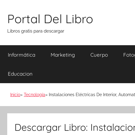
Saltar
al
Portal Del Libro
contenido
Libros gratis para descargar
Informática
Marketing
Cuerpo
Foto
Educacion
Inicio
Tecnología
Instalaciones Eléctricas De Interior, Autom
Descargar Libro: Instalacion