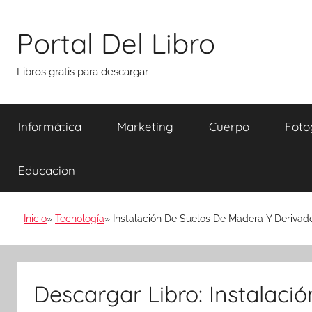
Saltar
al
Portal Del Libro
contenido
Libros gratis para descargar
Informática
Marketing
Cuerpo
Foto
Educacion
Inicio
Tecnología
Instalación De Suelos De Madera Y Deriva
Descargar Libro: Instalaci