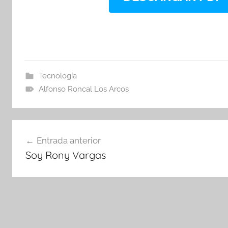
Tecnología
Alfonso Roncal Los Arcos
Navegación
Entrada anterior
de
Soy Rony Vargas
entradas