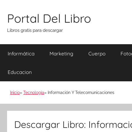
Saltar
al
Portal Del Libro
contenido
Libros gratis para descargar
Informática
Marketing
Cuerpo
Foto
Educacion
Inicio
Tecnología
Información Y Telecomunicaciones
Descargar Libro: Informac