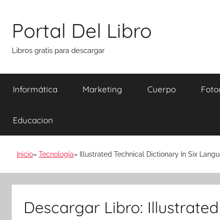
Saltar
al
Portal Del Libro
contenido
Libros gratis para descargar
Informática
Marketing
Cuerpo
Foto
Educacion
Inicio
Tecnología
Illustrated Technical Dictionary In Six Lang
Descargar Libro: Illustrated