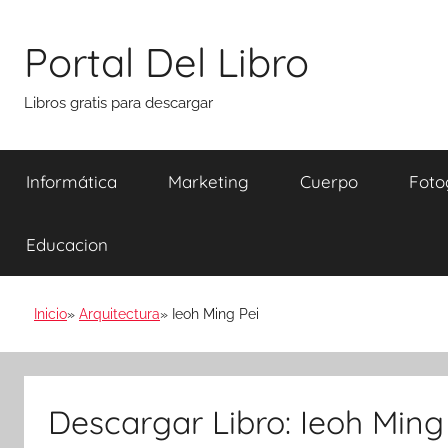
Saltar
al
Portal Del Libro
contenido
Libros gratis para descargar
Informática
Marketing
Cuerpo
Foto
Educacion
Inicio
Arquitectura
Ieoh Ming Pei
Descargar Libro: Ieoh Ming