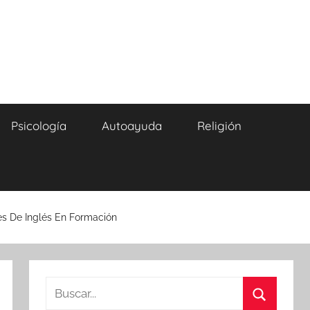
Psicología
Autoayuda
Religión
es De Inglés En Formación
Buscar: