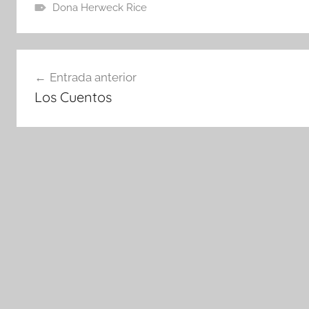
Dona Herweck Rice
Navegación
Entrada anterior
de
Los Cuentos
entradas