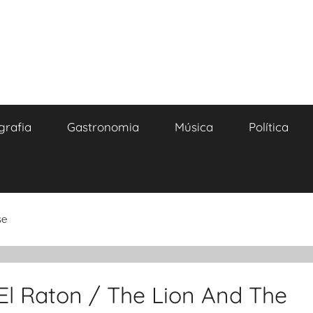
grafia
Gastronomia
Música
Política
se
 El Raton / The Lion And The