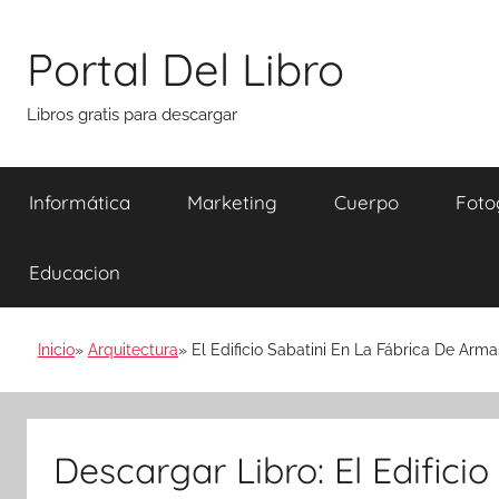
Saltar
al
Portal Del Libro
contenido
Libros gratis para descargar
Informática
Marketing
Cuerpo
Foto
Educacion
Inicio
Arquitectura
El Edificio Sabatini En La Fábrica De Arm
Descargar Libro: El Edifici