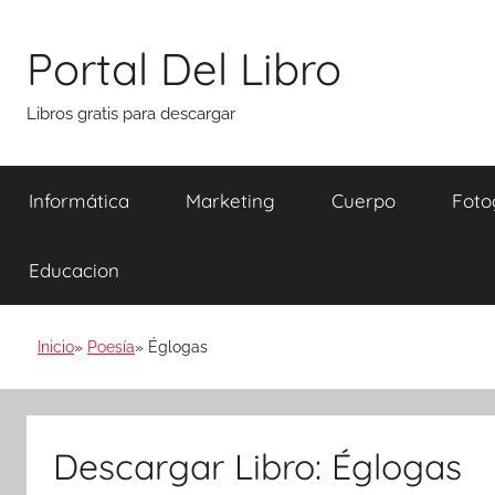
Saltar
al
Portal Del Libro
contenido
Libros gratis para descargar
Informática
Marketing
Cuerpo
Foto
Educacion
Inicio
Poesía
Églogas
Descargar Libro: Églogas