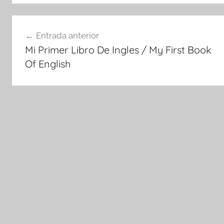
Navegación
Entrada anterior
de
Mi Primer Libro De Ingles / My First Book
entradas
Of English