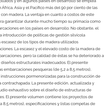
ollados y en algunos países en desarrollo se emplea
n África, Asia y el Pacífico más del 90 por ciento de las
on madera. La ventaja en cuanto a costos de este
 para garantizar durante mucho tiempo su primacía como
aciones en los países en desarrollo. No obstante, el
la introducción de políticas de gestión silvícola
 escasez de los tipos de madera utilizados
ciones. La escasez y el elevado costo de la madera de
rcaciones, pero la calidad de éstas se ha deteriorado a
 diseños estructurales inadecuados. El presente
s embarcaciones pesqueras (de 5,2 a 8,5 metros),
e instrucciones pormenorizadas para la construcción de
ontrachapada. La presente edición, actualizada y
udio exhaustivo sobre el diseño de estructuras de
es. El presente volumen contiene los proyectos de
 8,5 metros), especificaciones y listas competas de