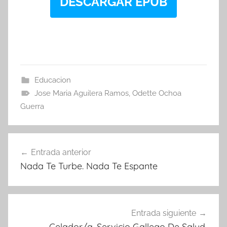
DESCARGAR EPUB
Educacion
Jose Maria Aguilera Ramos
,
Odette Ochoa
Guerra
Navegación
Entrada anterior
de
Nada Te Turbe. Nada Te Espante
entradas
Entrada siguiente
Celador/a. Servicio Gallego De Salud.