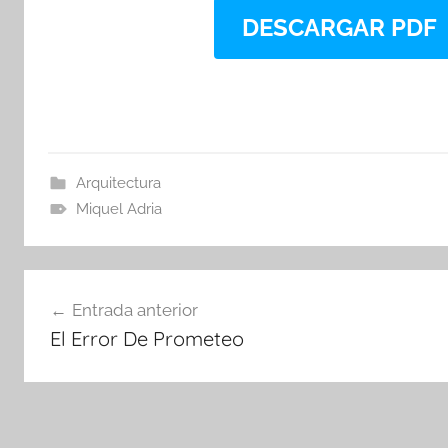
DESCARGAR PDF
Arquitectura
Miquel Adria
Navegación
Entrada anterior
de
El Error De Prometeo
entradas