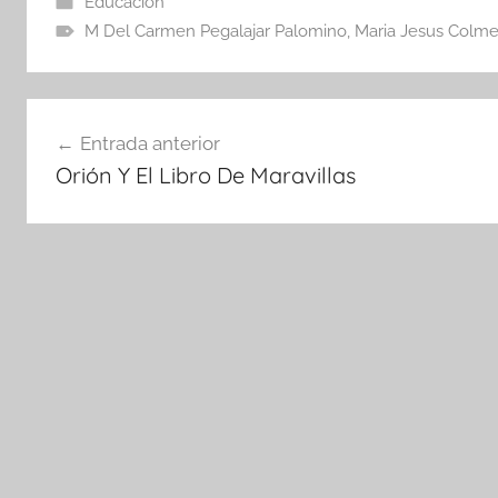
Educacion
M Del Carmen Pegalajar Palomino
,
Maria Jesus Colme
Navegación
Entrada anterior
de
Orión Y El Libro De Maravillas
entradas