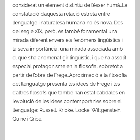
considerat un element distintiu de l’ésser humà..La
constatació d’aquesta relació estreta entre
llenguatge i naturalesa humana no és nova. Des
del segle XIX, però, és també fonamental una
mirada diferent envers els fenòmens lingüístics i
la seva importància, una mirada associada amb
el que s’ha anomenat gir lingüístic, i que ha assolit
especial protagonisme en la filosofia, sobretot a
partir de l’obra de Frege..Aproximació a la filosofia
del llenguatge presenta les idees de Frege i les
d’altres filòsofs que també han estat cabdales en
l’evolució de les idees contemporànies sobre el
llenguatge: Russell, Kripke, Locke, Wittgenstein,
Quine i Grice.